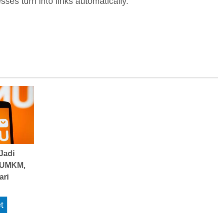
es turn into links automatically.
Jadi
 UMKM,
ari
t