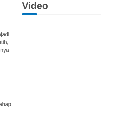
Video
jadi
tih,
tnya
n
tahap