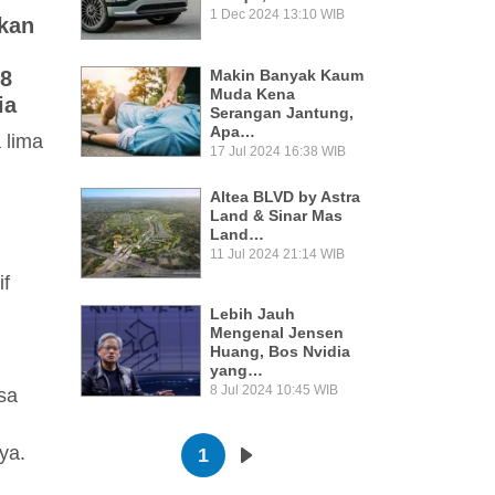
1 Dec 2024 13:10 WIB
kan
08
Makin Banyak Kaum
Muda Kena
ia
Serangan Jantung,
Apa…
 lima
17 Jul 2024 16:38 WIB
Altea BLVD by Astra
Land & Sinar Mas
Land…
11 Jul 2024 21:14 WIB
if
Lebih Jauh
Mengenal Jensen
Huang, Bos Nvidia
yang…
8 Jul 2024 10:45 WIB
sa
Pagination
nya.
1
Next page