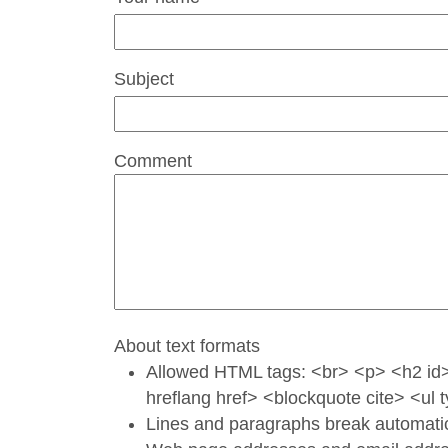
Subject
Comment
About text formats
Allowed HTML tags: <br> <p> <h2 id>
hreflang href> <blockquote cite> <ul
Lines and paragraphs break automatic