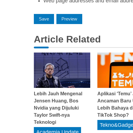
Web page addresses and email address
Article Related
Lebih Jauh Mengenal
Aplikasi ‘Temu’ 
Jensen Huang, Bos
Ancaman Baru
Nvidia yang Dijuluki
Lebih Bahaya d
Taylor Swift-nya
TikTok Shop?
Teknologi
Tekno&Gadge
Academia Update