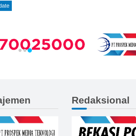
date
ajemen
Redaksional