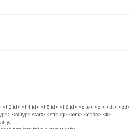
 <h3 id> <h4 id> <h5 id> <h6 id> <cite> <dl> <dt> <dd
 type> <ol type start> <strong> <em> <code> <li>
ally.