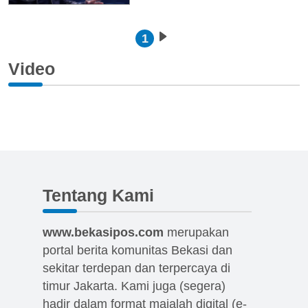
Pagination
1
Next page
Video
Tentang Kami
www.bekasipos.com
merupakan
portal berita komunitas Bekasi dan
sekitar terdepan dan terpercaya di
timur Jakarta. Kami juga (segera)
hadir dalam format majalah digital (e-