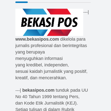
---|
www.bekasipos.com
dikelola para
jurnalis profesional dan berintegritas
yang berupaya
menyuguhkan informasi
yang kredibel, independen,
sesuai kaidah jurnalistik yang positif,
kreatif, dan mencerahkan.
---|
bekasipos.com
tunduk pada UU
No 40 Tahun 1999 tentang Pers,
dan Kode Etik Jurnalistik (KEJ).
Setiap tulisan di dalam Rubrik