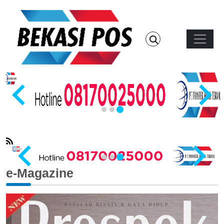
Skip to main content
Main n
…
e-Magazine
…