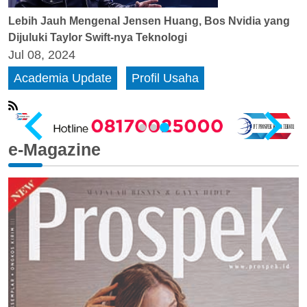
Lebih Jauh Mengenal Jensen Huang, Bos Nvidia yang
Dijuluki Taylor Swift-nya Teknologi
Jul 08, 2024
Academia Update
Profil Usaha
e-Magazine
…