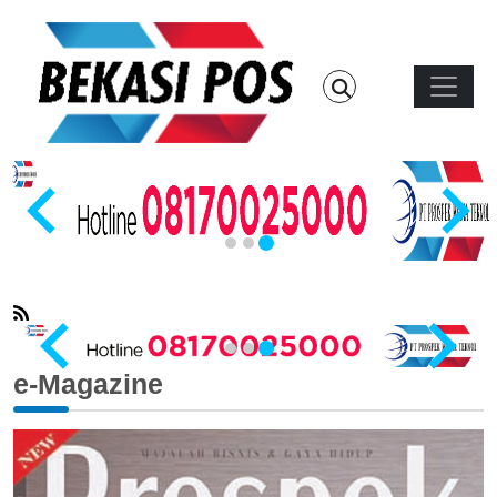
Skip to main content
Main n
…
e-Magazine
…