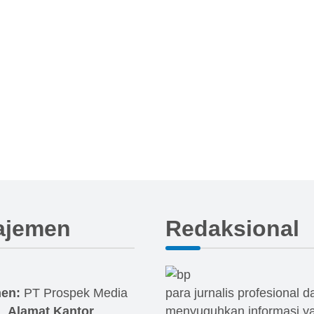
ajemen
Redaksional
en:
PT Prospek Media
para jurnalis profesional 
i.
Alamat Kantor
menyuguhkan informasi ya