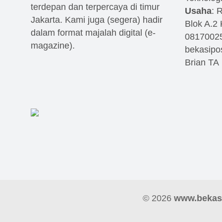
terdepan dan terpercaya di timur
Usaha
: 
Jakarta. Kami juga (segera) hadir
Blok A.2
dalam format majalah digital (e-
0817002
magazine).
bekasip
Brian TA
© 2026
www.bekas