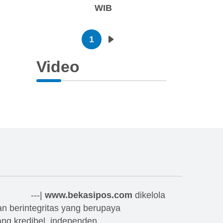
WIB
Pagination
1
Next page
Video
---|
www.bekasipos.com
dikelola
dan berintegritas yang berupaya
ng kredibel, independen,