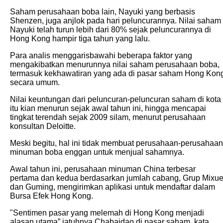
Saham perusahaan boba lain, Nayuki yang berbasis
Shenzen, juga anjlok pada hari peluncurannya. Nilai saham
Nayuki telah turun lebih dari 80% sejak peluncurannya di
Hong Kong hampir tiga tahun yang lalu.
Para analis menggarisbawahi beberapa faktor yang
mengakibatkan menurunnya nilai saham perusahaan boba,
termasuk kekhawatiran yang ada di pasar saham Hong Kon
secara umum.
Nilai keuntungan dari peluncuran-peluncuran saham di kota
itu kian menurun sejak awal tahun ini, hingga mencapai
tingkat terendah sejak 2009 silam, menurut perusahaan
konsultan Deloitte.
Meski begitu, hal ini tidak membuat perusahaan-perusahaan
minuman boba enggan untuk menjual sahamnya.
Awal tahun ini, perusahaan minuman China terbesar
pertama dan kedua berdasarkan jumlah cabang, Grup Mixu
dan Guming, mengirimkan aplikasi untuk mendaftar dalam
Bursa Efek Hong Kong.
"Sentimen pasar yang melemah di Hong Kong menjadi
alasan utama” jatuhnya Chabaidao di pasar saham, kata