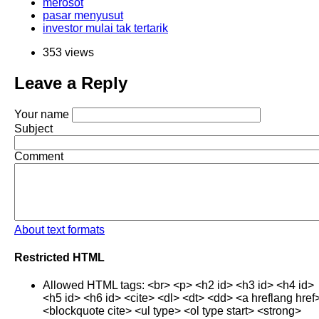
merosot
pasar menyusut
investor mulai tak tertarik
353 views
Leave a Reply
Your name
Subject
Comment
About text formats
Restricted HTML
Allowed HTML tags: <br> <p> <h2 id> <h3 id> <h4 id>
<h5 id> <h6 id> <cite> <dl> <dt> <dd> <a hreflang href
<blockquote cite> <ul type> <ol type start> <strong>