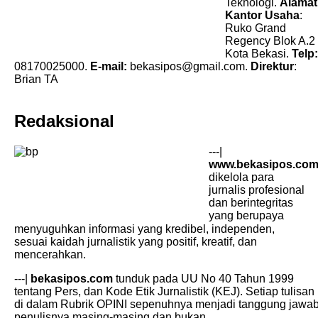
Teknologi.
Alamat
Kantor Usaha
:
Ruko Grand
Regency Blok A.2
Kota Bekasi.
Telp:
08170025000.
E-mail:
bekasipos@gmail.com
.
Direktur
:
Brian TA
Redaksional
---|
www.bekasipos.co
dikelola para
jurnalis profesional
dan berintegritas
yang berupaya
menyuguhkan informasi yang kredibel, independen,
sesuai kaidah jurnalistik yang positif, kreatif, dan
mencerahkan.
---|
bekasipos.com
tunduk pada UU No 40 Tahun 1999
tentang Pers, dan Kode Etik Jurnalistik (KEJ). Setiap tulisan
di dalam Rubrik OPINI sepenuhnya menjadi tanggung jawa
penulisnya masing-masing dan bukan