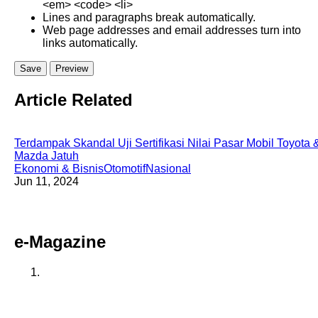
<em> <code> <li>
Lines and paragraphs break automatically.
Web page addresses and email addresses turn into
links automatically.
Article Related
Terdampak Skandal Uji Sertifikasi Nilai Pasar Mobil Toyota 
Mazda Jatuh
Ekonomi & Bisnis
Otomotif
Nasional
Jun 11, 2024
e-Magazine
Previous
Next